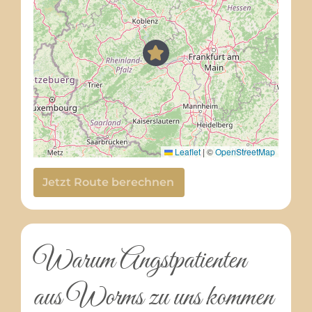
Leaflet
|
©
OpenStreetMap
Jetzt Route berechnen
Warum Angstpatienten
aus Worms zu uns kommen