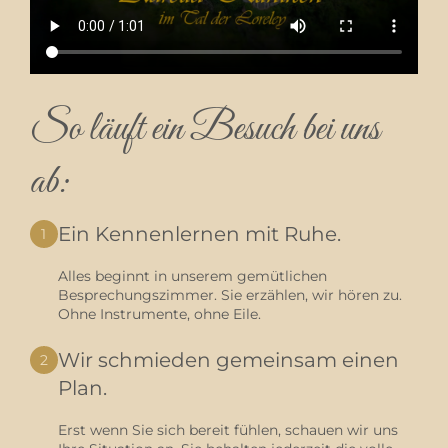
So läuft ein Besuch bei uns
ab:
Ein Kennenlernen mit Ruhe.
1
Alles beginnt in unserem gemütlichen
Besprechungszimmer. Sie erzählen, wir hören zu.
Ohne Instrumente, ohne Eile.
Wir schmieden gemeinsam einen
2
Plan.
Erst wenn Sie sich bereit fühlen, schauen wir uns