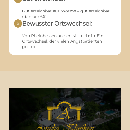
Gut erreichbar aus Worms – gut erreichbar
über die A61.
Bewusster Ortswechsel:
5
Von Rheinhessen an den Mittelrhein: Ein
Ortswechsel, der vielen Angstpatienten
guttut.